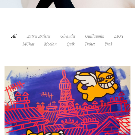
All
Autres Artistes
Giraudet
Guillaumin
LIOT
MChat
Moolan
Quik
Trehet
Yrak