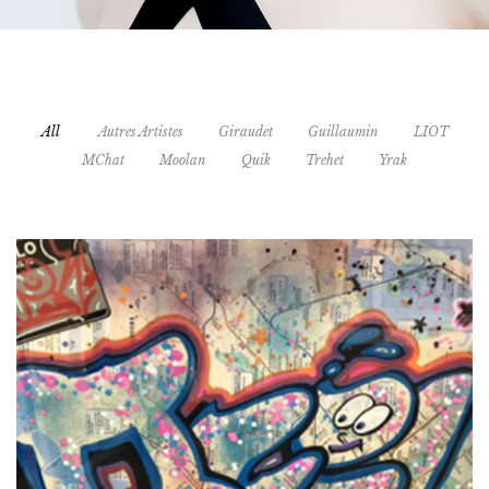
All
Autres Artistes
Giraudet
Guillaumin
LIOT
MChat
Moolan
Quik
Trehet
Yrak